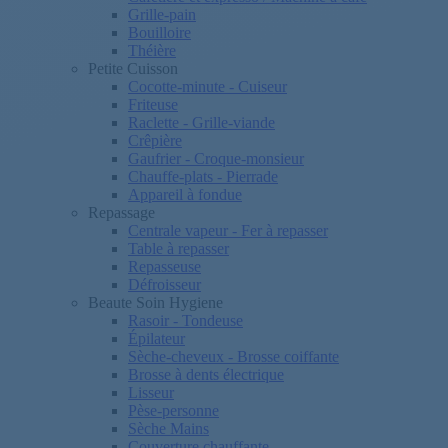
Grille-pain
Bouilloire
Théière
Petite Cuisson
Cocotte-minute - Cuiseur
Friteuse
Raclette - Grille-viande
Crêpière
Gaufrier - Croque-monsieur
Chauffe-plats - Pierrade
Appareil à fondue
Repassage
Centrale vapeur - Fer à repasser
Table à repasser
Repasseuse
Défroisseur
Beaute Soin Hygiene
Rasoir - Tondeuse
Épilateur
Sèche-cheveux - Brosse coiffante
Brosse à dents électrique
Lisseur
Pèse-personne
Sèche Mains
Couverture chauffante