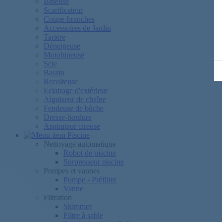
Bineuse
Scarificateur
Coupe-branches
Accessoires de Jardin
Tarière
Déneigeuse
Motobineuse
Scie
Bassin
Recolteuse
Eclairage d'extérieur
Aiguiseur de chaîne
Fendeuse de bûche
Dresse-bordure
Aspirateur cireuse
Piscine
Nettoyage automatique
Robot de piscine
Surpresseur piscine
Pompes et vannes
Pompe - Préfiltre
Vanne
Filtration
Skimmer
Filtre à sable