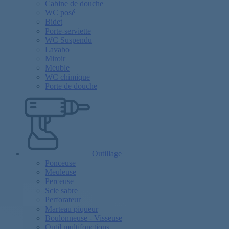
Cabine de douche
WC posé
Bidet
Porte-serviette
WC Suspendu
Lavabo
Miroir
Meuble
WC chimique
Porte de douche
Outillage
Ponceuse
Meuleuse
Perceuse
Scie sabre
Perforateur
Marteau piqueur
Boulonneuse - Visseuse
Outil multifonctions