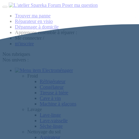
Forum
Poser ma question
Trouver ma panne
Réparateur en visio
Dépannage à domicile
Apprenons ensemble à réparer :
Me connecter
/
m'inscrire
Nos rubriques
Nos univers :
Electroménager
Froid
Réfrigérateur
Congélateur
Tireuse à bière
Cave à vin
Machine à glaçons
Lavage
Lave-linge
Lave-vaisselle
Sèche-linge
Nettoyage du sol
Aspirateur