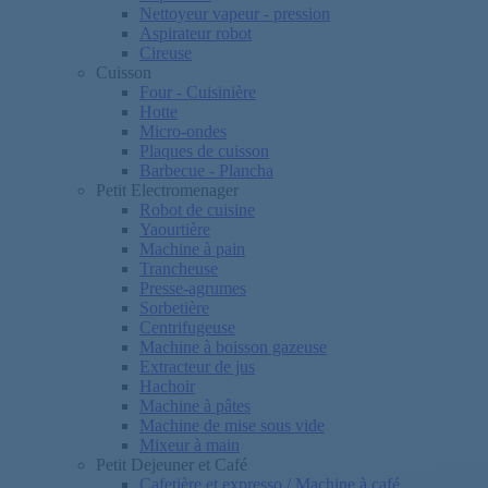
Nettoyeur vapeur - pression
Aspirateur robot
Cireuse
Cuisson
Four - Cuisinière
Hotte
Micro-ondes
Plaques de cuisson
Barbecue - Plancha
Petit Electromenager
Robot de cuisine
Yaourtière
Machine à pain
Trancheuse
Presse-agrumes
Sorbetière
Centrifugeuse
Machine à boisson gazeuse
Extracteur de jus
Hachoir
Machine à pâtes
Machine de mise sous vide
Mixeur à main
Petit Dejeuner et Café
Cafetière et expresso / Machine à café