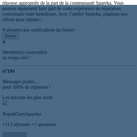
réponse appropriée de la part de la communauté Spareka. Vous
pouvez également faire part de votre expérience de réparation
concernant votre lamelleuse. Avec l’atelier Spareka, joignons nos
efforts pour réparer !
S'abonner aux notifications du forum :
Suivre
4
Membre(s) connecté(s)
en temps réel !
4
7
1
9
4
Messages postés…
pour 100% de réponses !
Les bricolos les plus actifs
RepairGuruSpareka
+113
réponses
+1
questions