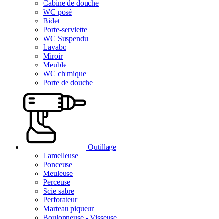
Cabine de douche
WC posé
Bidet
Porte-serviette
WC Suspendu
Lavabo
Miroir
Meuble
WC chimique
Porte de douche
Outillage
Lamelleuse
Ponceuse
Meuleuse
Perceuse
Scie sabre
Perforateur
Marteau piqueur
Boulonneuse - Visseuse