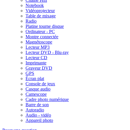
Chaîne Hifi
Notebook
Vidéoprojecteur
Table de mixage
Radio
Platine tourne disque
Ordinateur - PC
Montre connectée
Magnétoscope
Lecteur MP3
Lecteur DVD - Blu-ray
Lecteur CD
Imprimante
Graveur DVD
GPS
Écran plat
Console de jeux
Casque audio
Camescope
Cadre photo numérique
Barre de son
Autoradio
Audio - vidéo
Appareil photo