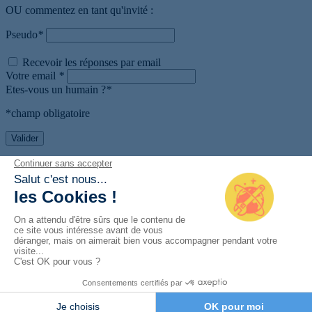
OU commentez en tant qu'invité :
Pseudo
*
Recevoir les réponses par email
Votre email
*
Etes-vous un humain ?
*
*champ obligatoire
Valider
Créer un compte sur l'
Atelier :
Votre pseudo :
*
Votre email :
*
Mot de passe :
*
Etes-vous un humain ?
*
J'ai lu et j’accepte les
conditions d’utilisation
*
Créer un compte et publier ma question
Trouvez l'origine de votre panne en quelques clics
Commencer le
diagnostic
Retour au forum