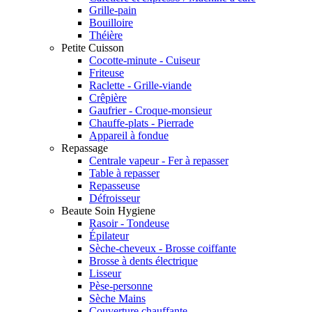
Grille-pain
Bouilloire
Théière
Petite Cuisson
Cocotte-minute - Cuiseur
Friteuse
Raclette - Grille-viande
Crêpière
Gaufrier - Croque-monsieur
Chauffe-plats - Pierrade
Appareil à fondue
Repassage
Centrale vapeur - Fer à repasser
Table à repasser
Repasseuse
Défroisseur
Beaute Soin Hygiene
Rasoir - Tondeuse
Épilateur
Sèche-cheveux - Brosse coiffante
Brosse à dents électrique
Lisseur
Pèse-personne
Sèche Mains
Couverture chauffante