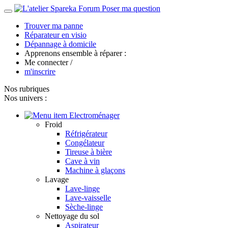
Forum
Poser ma question
Trouver ma panne
Réparateur en visio
Dépannage à domicile
Apprenons ensemble à réparer :
Me connecter
/
m'inscrire
Nos rubriques
Nos univers :
Electroménager
Froid
Réfrigérateur
Congélateur
Tireuse à bière
Cave à vin
Machine à glaçons
Lavage
Lave-linge
Lave-vaisselle
Sèche-linge
Nettoyage du sol
Aspirateur