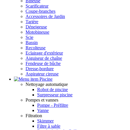
Bineuse
Scarificateur
Coupe-branches
Accessoires de Jardin
Tarière
Déneigeuse
Motobineuse
Scie
Bassin
Recolteuse
Eclairage d'extérieur
Aiguiseur de chaîne
Fendeuse de bûche
Dresse-bordure
Aspirateur cireuse
Piscine
Nettoyage automatique
Robot de piscine
Surpresseur piscine
Pompes et vannes
Pompe - Préfiltre
Vanne
Filtration
Skimmer
Filtre à sable