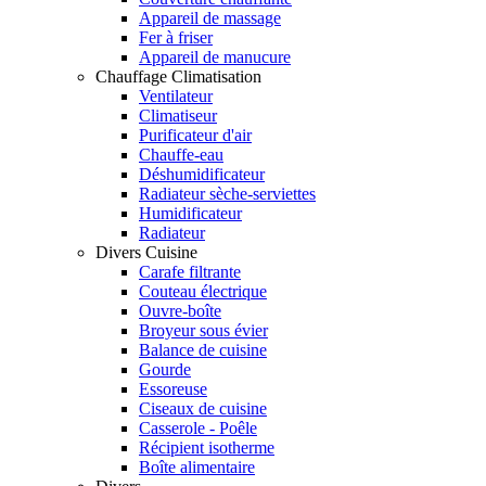
Appareil de massage
Fer à friser
Appareil de manucure
Chauffage Climatisation
Ventilateur
Climatiseur
Purificateur d'air
Chauffe-eau
Déshumidificateur
Radiateur sèche-serviettes
Humidificateur
Radiateur
Divers Cuisine
Carafe filtrante
Couteau électrique
Ouvre-boîte
Broyeur sous évier
Balance de cuisine
Gourde
Essoreuse
Ciseaux de cuisine
Casserole - Poêle
Récipient isotherme
Boîte alimentaire