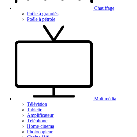
Chauffage
Poêle à granulés
Poêle à pétrole
Multimédia
Télévision
Tablette
Amplificateur
Téléphone
Home-cinema
Photocopieur