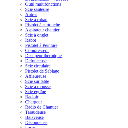
Outil multifonctions
Scie sauteuse
Autres
Scie à ruban
Pistolet à cartouche
Aspirateur chantier
Scie à onglet
Rabot
Pistolet à Peinture
Compresseur
Decapeur thermique
Defonceuse
Scie circulaire
Pistolet de Sablage
Affleureuse
Scie sur table
Scie a mousse
Scie égoïne
Racloir
Chargeur
Radio de Chantier
Taraudeuse
Balayeuse
Découpeuse
Laser