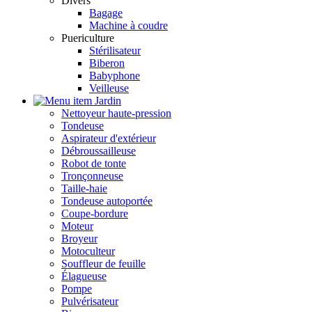
Divers
Bagage
Machine à coudre
Puericulture
Stérilisateur
Biberon
Babyphone
Veilleuse
Jardin
Nettoyeur haute-pression
Tondeuse
Aspirateur d'extérieur
Débroussailleuse
Robot de tonte
Tronçonneuse
Taille-haie
Tondeuse autoportée
Coupe-bordure
Moteur
Broyeur
Motoculteur
Souffleur de feuille
Élagueuse
Pompe
Pulvérisateur